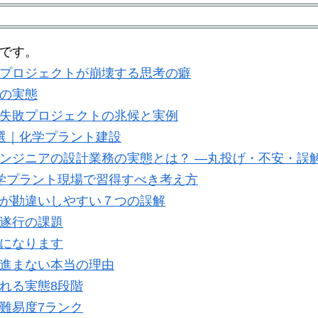
です。
プロジェクトが崩壊する思考の癖
の実態
失敗プロジェクトの兆候と実例
選｜化学プラント建設
ンジニアの設計業務の実態とは？ ―丸投げ・不安・誤
学プラント現場で習得すべき考え方
が勘違いしやすい７つの誤解
遂行の課題
になります
進まない本当の理由
れる実態8段階
難易度7ランク