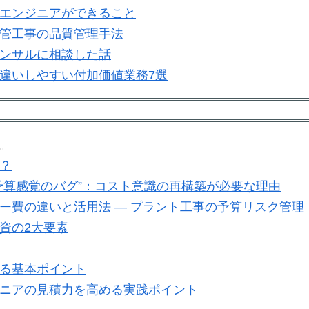
エンジニアができること
管工事の品質管理手法
ンサルに相談した話
違いしやすい付加価値業務7選
。
？
予算感覚のバグ”：コスト意識の再構築が必要な理由
ー費の違いと活用法 — プラント工事の予算リスク管理
資の2大要素
る基本ポイント
ニアの見積力を高める実践ポイント