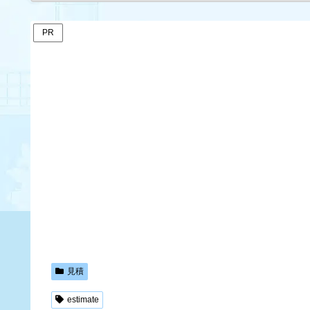
PR
見積
estimate