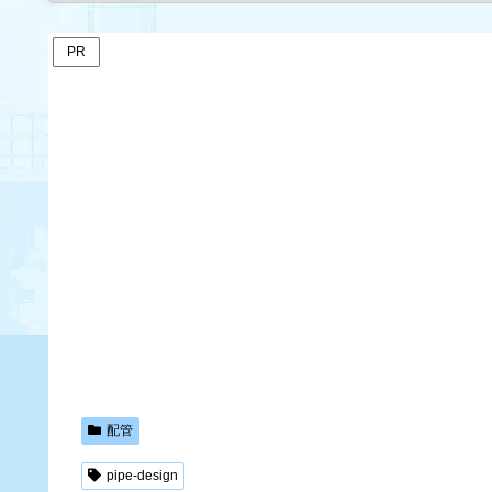
PR
配管
pipe-design