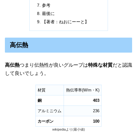
参考
最後に
【著者：ねおにーーと】
高伝熱
高伝熱
つまり伝熱性が良いグループは
特殊な材質
だと認識
して良いでしょう。
材質
熱伝導率(W/m・K)
銅
403
アルミニウム
236
カーボン
100
wikipediaより(最小値)