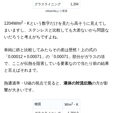
グラスライニング
1,204
wikipediaより推算
2
1204W/m
・Kという数字だけを見たら高そうに見えてし
まいますし、ステンレスと比較しても大差ないから問題な
いだろうと考えがちですよね。
単純に鉄と比較してみたらその差は歴然！上の式の
「0.00012 + 0.00071」の「0.00071」部分がガラスの項
で、ここが伝熱を阻害している要素なので当たり前の結果
と言えばそれまで。
熱通過率・U値の視点で見ると、
液体の対流伝熱
の方が影
響が大きいです。
2
物質
W/m
・K