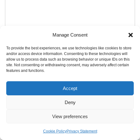
Manage Consent
To provide the best experiences, we use technologies like cookies to store
名前
※
and/or access device information. Consenting to these technologies will
allow us to process data such as browsing behavior or unique IDs on this
site. Not consenting or withdrawing consent, may adversely affect certain
メール
※
features and functions.
Accept
サイト
Deny
View preferences
Cookie Policy
Privacy Statement
メニュー
ホーム
検索
トップ