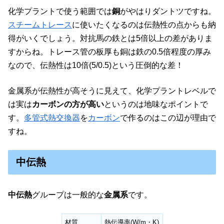
化学プラントで使う範囲では
銅
がやはりダントツですね。
スチームトレース
に使いたくなるのは伝熱性の点からも納
得がいくでしょう。対抗馬の鉄とは5倍以上の差がありま
すからね。トレース管の板厚も銅は鉄の0.5倍程度の厚み
なので、伝熱性は10倍(5/0.5)という圧倒的な差！
金属系が伝熱性が高そうに見えて、化学プラントレベルで
は実は
カーボンの方が高い
というのは地味なポイントで
す。
多管式熱交換器
を
カーボン
で作るのはこの辺が理由で
すね。
中伝熱
中伝熱
グループは一般的な
金属系
です。
材質
熱伝導率(W/m・K)