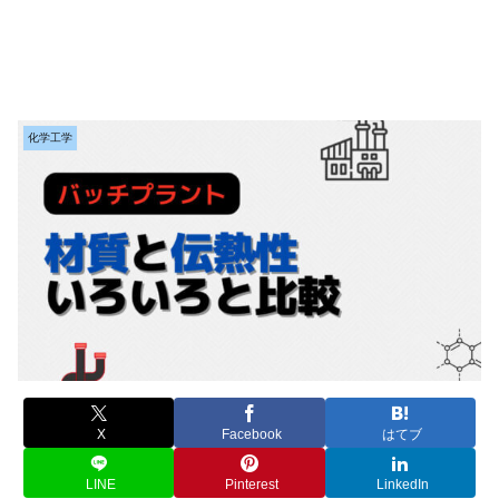
化学工学
X
Facebook
はてブ
LINE
Pinterest
LinkedIn