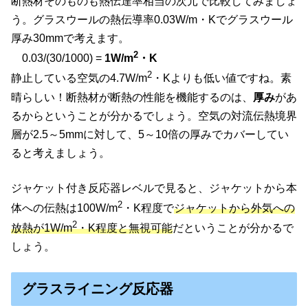
断熱材そのものも熱伝達率相当の次元で比較してみましょ
う。グラスウールの熱伝導率0.03W/m・Kでグラスウール
厚み30mmで考えます。
2
0.03/(30/1000) =
1W/m
・K
2
静止している空気の4.7W/m
・Kよりも低い値ですね。素
晴らしい！断熱材が断熱の性能を機能するのは、
厚み
があ
るからということが分かるでしょう。空気の対流伝熱境界
層が2.5～5mmに対して、5～10倍の厚みでカバーしてい
ると考えましょう。
ジャケット付き反応器レベルで見ると、ジャケットから本
2
体への伝熱は100W/m
・K程度で
ジャケットから外気への
2
放熱が1W/m
・K程度と無視可能
だということが分かるで
しょう。
グラスライニング反応器