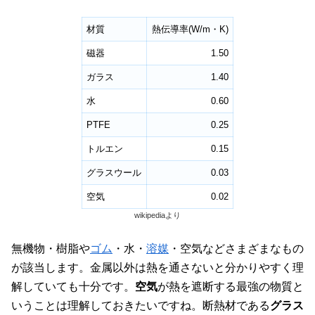
材質
熱伝導率(W/m・K)
磁器
1.50
ガラス
1.40
水
0.60
PTFE
0.25
トルエン
0.15
グラスウール
0.03
空気
0.02
wikipediaより
無機物・樹脂や
ゴム
・水・
溶媒
・空気などさまざまなもの
が該当します。金属以外は熱を通さないと分かりやすく理
解していても十分です。
空気
が熱を遮断する最強の物質と
いうことは理解しておきたいですね。断熱材である
グラス