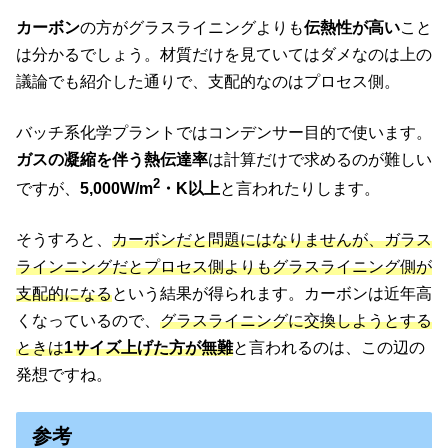
カーボン
の方がグラスライニングよりも
伝熱性が高い
こと
は分かるでしょう。材質だけを見ていてはダメなのは上の
議論でも紹介した通りで、支配的なのはプロセス側。
バッチ系化学プラントではコンデンサー目的で使います。
ガスの凝縮を伴う熱伝達率
は計算だけで求めるのが難しい
2
ですが、
5,000W/m
・K以上
と言われたりします。
そうすろと、
カーボンだと問題にはなりませんが、ガラス
ラインニングだとプロセス側よりもグラスライニング側が
支配的になる
という結果が得られます。カーボンは近年高
くなっているので、
グラスライニングに交換しようとする
ときは
1サイズ上げた方が無難
と言われるのは、この辺の
発想ですね。
参考