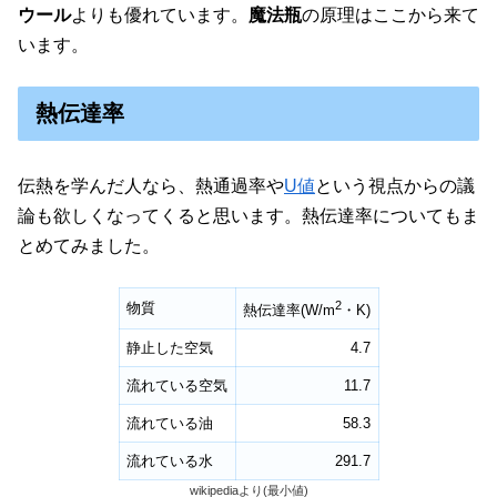
ウール
よりも優れています。
魔法瓶
の原理はここから来て
います。
熱伝達率
伝熱を学んだ人なら、熱通過率や
U値
という視点からの議
論も欲しくなってくると思います。熱伝達率についてもま
とめてみました。
2
物質
熱伝達率(W/m
・K)
静止した空気
4.7
流れている空気
11.7
流れている油
58.3
流れている水
291.7
wikipediaより(最小値)