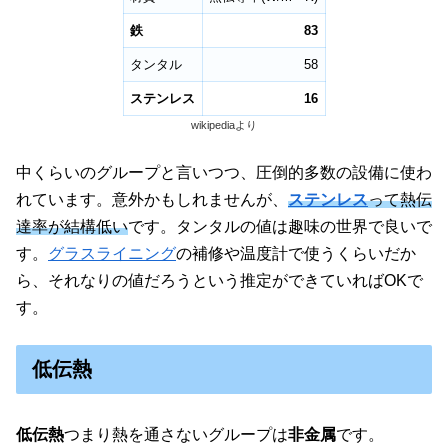
鉄
83
タンタル
58
ステンレス
16
wikipediaより
中くらいのグループと言いつつ、圧倒的多数の設備に使わ
れています。意外かもしれませんが、
ステンレス
って熱伝
達率が結構低い
です。タンタルの値は趣味の世界で良いで
す。
グラスライニング
の補修や温度計で使うくらいだか
ら、それなりの値だろうという推定ができていればOKで
す。
低伝熱
低伝熱
つまり熱を通さないグループは
非金属
です。