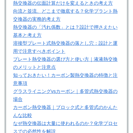
熱交換器の伝面計算だけを変えるときの考え方
向流と並流、どこまで徹底する？化学プラント熱
交換器の実務的考え方
熱交換器の「汚れ係数」とは？設計で押さえたい
基本と考え方
溶接型プレート式熱交換器の落とし穴：設計と運
用で注意すべきポイント
プレート熱交換器の選び方と使い方｜液液熱交換
のメリットと注意点
知っておきたい！カーボン製熱交換器の特徴と注
意事項
グラスライニングvsカーボン｜多管式熱交換器の
場合
カーボン熱交換器｜ブロック式と多管式のかんた
んな比較
なぜ熱交換器は大量に使われるのか？化学プロセ
スでの必然性を解説