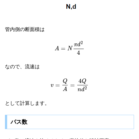
管内側の断面積は
2
π
d
=
A
N
4
なので、流速は
4
Q
Q
=
=
v
2
A
n
d
として計算します。
パス数