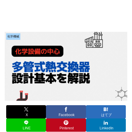
化学機械
X
Facebook
はてブ
LINE
Pinterest
LinkedIn