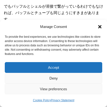
でもバッフルとシェルが溶接で繋がっているわけでもなけ
れば、バッフルとチューブも同じようにすきまがありま
す。
Manage Consent
バッフルの天と地に意図的に三角切欠きを付ける場合もあ
To provide the best experiences, we use technologies like cookies to store
るでしょう。
and/or access device information. Consenting to these technologies will
allow us to process data such as browsing behavior or unique IDs on this
site. Not consenting or withdrawing consent, may adversely affect certain
気休めレベルです。
features and functions.
水平切欠
なら垂直切欠で起こる溜まりを完全に解決できる
Accept
かというと、そうでもありません。
Deny
バッチ系化学プラントなら清浄度が高くない
ユーティリテ
ィ液による錆や異物のたまり
を気にして、
垂直切欠
にする
View preferences
ことが多いです。
Cookie Policy
Privacy Statement
メニュー
ホーム
検索
トップ
逆に綺麗なプロセス液やユーティリティしか通さない！と