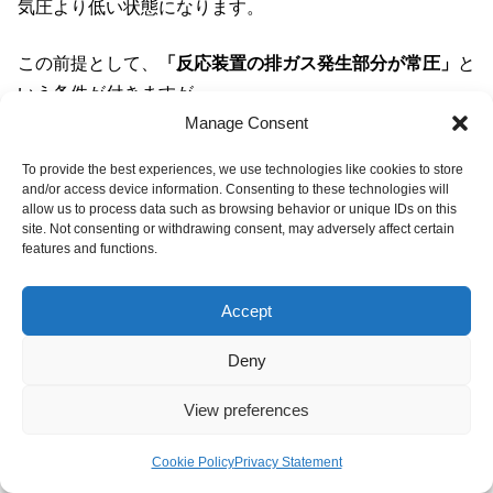
気圧より低い状態になります。
この前提として、
「反応装置の排ガス発生部分が常圧」
と
いう条件が付きますが。
Manage Consent
バッチ系化学プラントだとこれは基本的に満足する条件で
To provide the best experiences, we use technologies like cookies to store
す。
and/or access device information. Consenting to these technologies will
allow us to process data such as browsing behavior or unique IDs on this
site. Not consenting or withdrawing consent, may adversely affect certain
どうでもいいことかもしれませんが、機電系エンジニアは
features and functions.
設備目線で考える癖が強いので、上の1と2の順番を逆に
考える傾向が強いです。
Accept
設備そのものに目を向けるのも大事ですけど、それだけだ
Deny
と視点が狭くなりがちです。
View preferences
環境という別の目線でも見れるようになりたいですね＾＾
Cookie Policy
Privacy Statement
メニュー
ホーム
検索
トップ