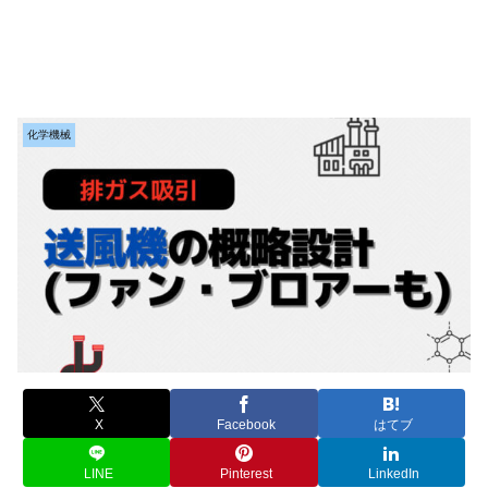
化学機械
X
Facebook
はてブ
LINE
Pinterest
LinkedIn