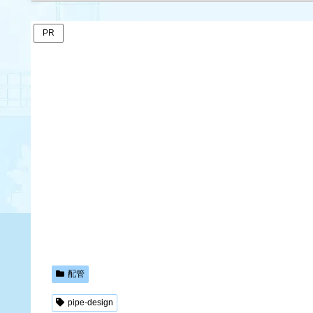
PR
配管
pipe-design