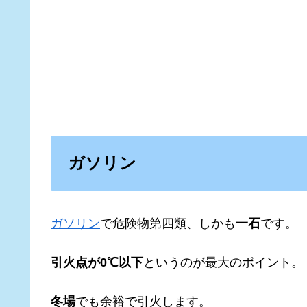
ガソリン
ガソリン
で危険物第四類、しかも
一石
です。
引火点が0℃以下
というのが最大のポイント。
冬場
でも余裕で引火します。