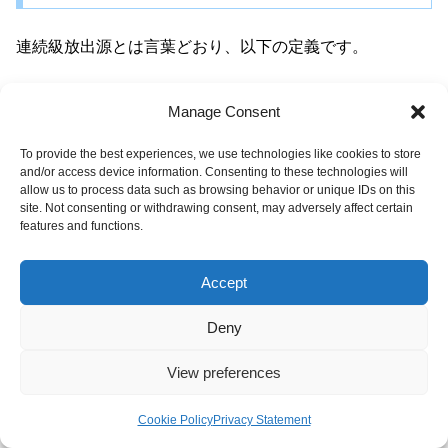
連続級放出源とは言葉どおり、以下の定義です。
Manage Consent
連続的に・長時間に可燃性物質を放出する源
To provide the best experiences, we use technologies like cookies to store
and/or access device information. Consenting to these technologies will
allow us to process data such as browsing behavior or unique IDs on this
site. Not consenting or withdrawing consent, may adversely affect certain
もしくは短時間でも高濃度の放出も連続級放出源も該当し
features and functions.
ます。危険物の貯留している容器などは
連続級放出源
で
す。ここは自動的に
0種場所
となります。連続級放出源は
Accept
シンプルな考えなので、危険場所とのリンクもしやすいで
す。
Deny
View preferences
連続級放出源は0種場所と同じ！
Cookie Policy
Privacy Statement
メニュー
ホーム
検索
トップ