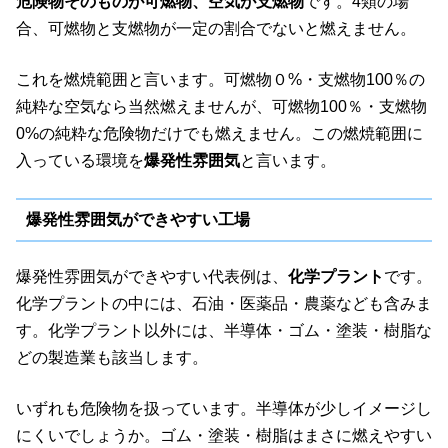
危険物そのものが可燃物、空気が支燃物
です。4類の場
合、可燃物と支燃物が一定の割合でないと燃えません。
これを燃焼範囲と言います。可燃物０%・支燃物100％の
純粋な空気なら当然燃えませんが、可燃物100％・支燃物
0%の純粋な危険物だけでも燃えません。この燃焼範囲に
入っている環境を
爆発性雰囲気
と言います。
爆発性雰囲気ができやすい工場
爆発性雰囲気ができやすい代表例は、
化学プラント
です。
化学プラントの中には、石油・医薬品・農薬なども含みま
す。化学プラント以外には、半導体・ゴム・塗装・樹脂な
どの製造業も該当します。
いずれも危険物を扱っています。半導体が少しイメージし
にくいでしょうか。ゴム・塗装・樹脂はまさに燃えやすい