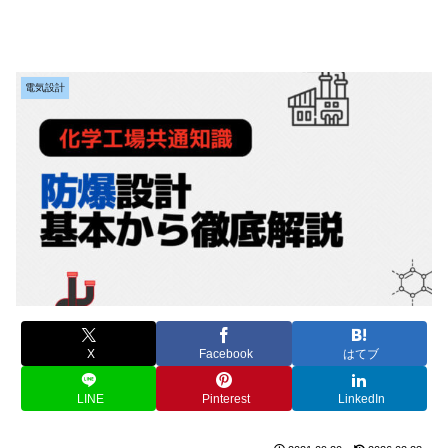
電気設計
X
Facebook
はてブ
LINE
Pinterest
LinkedIn