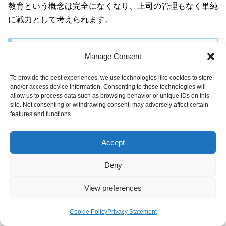
教育という概念は完全になくなり、上司の管理もなく単純
に戦力として考えられます。
思考力
Manage Consent
To provide the best experiences, we use technologies like cookies to store
この年代では思考力の深さは1つの課題です。
and/or access device information. Consenting to these technologies will
allow us to process data such as browsing behavior or unique IDs on this
site. Not consenting or withdrawing consent, may adversely affect certain
でもこの段階で教育をしてどうにかなる問題ではありませ
features and functions.
ん。
Accept
思考力が育ってなかったらこれ以上は無理
、と諦める段
階。
Deny
思考力は重要ですがそれよりも重視すべき課題があるから
View preferences
です。
Cookie Policy
Privacy Statement
メニュー
ホーム
検索
トップ