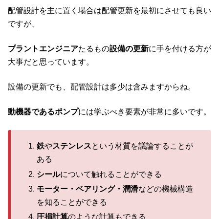
配管設計を主に置く場合は配管更新を最初にさせても良い
ですが、
プラントエンジニア
たるもの
設備の更新
に手を付ける方が
大事だと思っています。
設備の更新でも、配管設計は多少は含みますからね。
動機器であるポンプ
には学ぶべき要素が非常に多いです。
鉄
や
ステンレス
という材質を議論することが
ある
シール
について触れることができる
モーター・ベアリング・潤滑
などの機械構造
を知ることができる
圧損計算
のような計算もできる