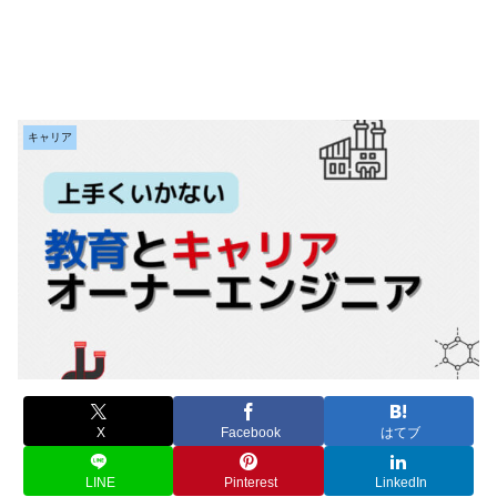
キャリア
X
Facebook
はてブ
LINE
Pinterest
LinkedIn