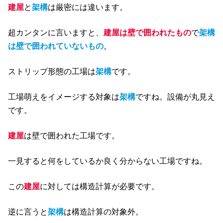
建屋
と
架構
は厳密には違います。
超カンタンに言いますと、
建屋は壁で囲われたもの
で
架構
は壁で囲われていないもの
。
ストリップ形態の工場は
架構
です。
工場萌えをイメージする対象は
架構
ですね。設備が丸見え
です。
建屋
は壁で囲われた工場です。
一見すると何をしているか良く分からない工場ですね。
この
建屋
に対しては構造計算が必要です。
逆に言うと
架構
は構造計算の対象外。