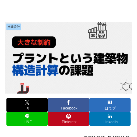
土建設計
X
Facebook
はてブ
LINE
Pinterest
LinkedIn