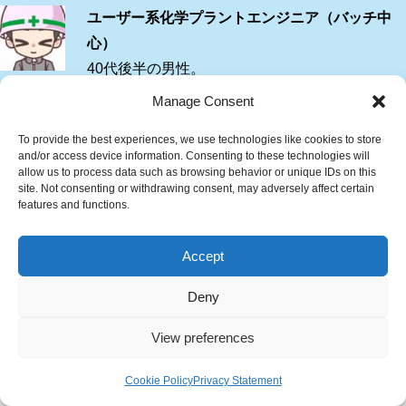
ユーザー系化学プラントエンジニア（バッチ中
心）
40代後半の男性。
Manage Consent
大学で機械を専攻→化学工場で機械屋(生産技術)として約20
To provide the best experiences, we use technologies like cookies to store
年。製造や生産企画の経験もあります。
and/or access device information. Consenting to these technologies will
allow us to process data such as browsing behavior or unique IDs on this
site. Not consenting or withdrawing consent, may adversely affect certain
私が入社したときは教育という概念が少なく、自主学習が中心
features and functions.
でした。習得すべき知識の情報源が非常に分かりにくいことに
絶望した記憶があります。そこで知識の要点を伝える事に興味
Accept
を抱きました。自分がこれまで学んだことを中心に言語化して
Deny
いきます。
View preferences
ご質問・ご相談
は
お問い合わせ
までお願いします。
Cookie Policy
Privacy Statement
メニュー
ホーム
検索
トップ
※当ブログでは商品・サービスのリンク先にプロモーションを