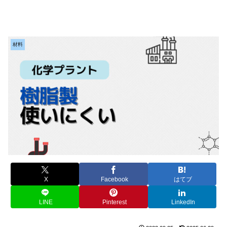
材料
X
Facebook
はてブ
LINE
Pinterest
LinkedIn