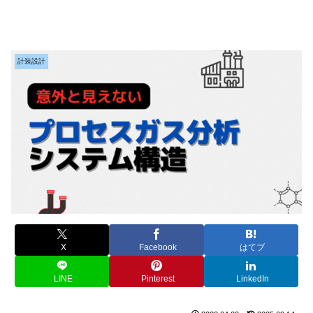
計装設計
X
Facebook
はてブ
LINE
Pinterest
LinkedIn