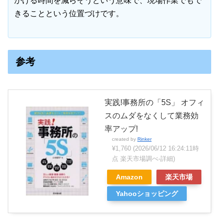
かける時間を減らそうという意味で、現場作業でもで
きることという位置づけです。
参考
実践!事務所の「5S」 オフィ
スのムダをなくして業務効
率アップ!
created by
Rinker
¥1,760
(2026/06/12 16:24:11時
点 楽天市場調べ-
詳細)
Amazon
楽天市場
Yahooショッピング