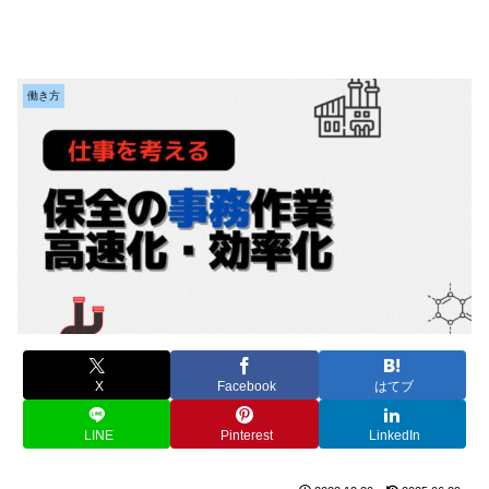
働き方
X
Facebook
はてブ
LINE
Pinterest
LinkedIn