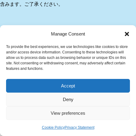
含みます。ご了承ください。
Manage Consent
To provide the best experiences, we use technologies like cookies to store
and/or access device information. Consenting to these technologies will
allow us to process data such as browsing behavior or unique IDs on this
site. Not consenting or withdrawing consent, may adversely affect certain
features and functions.
Accept
Deny
View preferences
Cookie Policy
Privacy Statement
メニュー
ホーム
検索
トップ