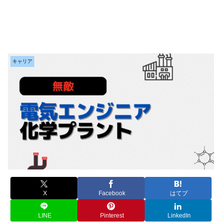
キャリア
X
Facebook
はてブ
LINE
Pinterest
LinkedIn