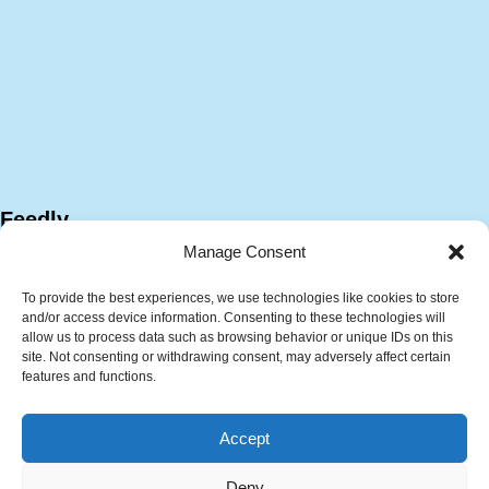
Feedly
Manage Consent
To provide the best experiences, we use technologies like cookies to store
and/or access device information. Consenting to these technologies will
allow us to process data such as browsing behavior or unique IDs on this
site. Not consenting or withdrawing consent, may adversely affect certain
features and functions.
サイトマップ
プラント技術資料
Accept
計算ツール
技術・キャリア相談サービス
中文 (中国)
English
Deny