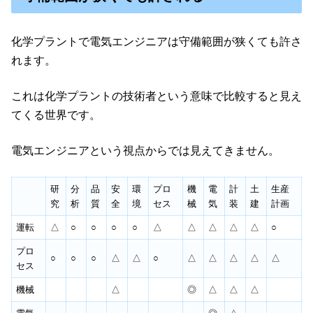
化学プラントで電気エンジニアは守備範囲が狭くても許さ
れます。
これは化学プラントの技術者という意味で比較すると見え
てくる世界です。
電気エンジニアという視点からでは見えてきません。
研
分
品
安
環
プロ
機
電
計
土
生産
究
析
質
全
境
セス
械
気
装
建
計画
運転
△
○
○
○
○
△
△
△
△
△
○
プロ
○
○
○
△
△
○
△
△
△
△
△
セス
機械
△
◎
△
△
△