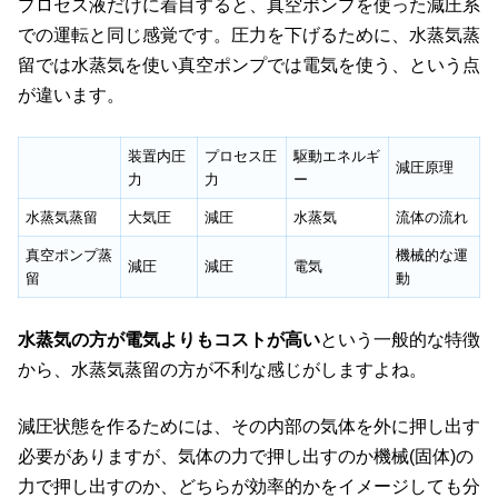
プロセス液だけに着目すると、真空ポンプを使った減圧系
での運転と同じ感覚です。圧力を下げるために、水蒸気蒸
留では水蒸気を使い真空ポンプでは電気を使う、という点
が違います。
装置内圧
プロセス圧
駆動エネルギ
減圧原理
力
力
ー
水蒸気蒸留
大気圧
減圧
水蒸気
流体の流れ
真空ポンプ蒸
機械的な運
減圧
減圧
電気
留
動
水蒸気の方が電気よりもコストが高い
という一般的な特徴
から、水蒸気蒸留の方が不利な感じがしますよね。
減圧状態を作るためには、その内部の気体を外に押し出す
必要がありますが、気体の力で押し出すのか機械(固体)の
力で押し出すのか、どちらが効率的かをイメージしても分