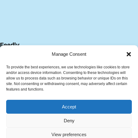
Feedly
Manage Consent
To provide the best experiences, we use technologies like cookies to store
and/or access device information. Consenting to these technologies will
allow us to process data such as browsing behavior or unique IDs on this
site. Not consenting or withdrawing consent, may adversely affect certain
features and functions.
サイトマップ
プラント技術資料
Accept
計算ツール
技術・キャリア相談サービス
中文 (中国)
English
Deny
한국어
自己紹介
View preferences