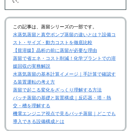
い。
この記事は、蒸留シリーズの一部です。
水蒸気蒸留と真空ポンプ蒸留の違いとは？設備コ
スト・サイズ・動力コストを徹底比較
【貧溶媒】晶析の前に蒸留が必要な理由
蒸留で省エネ・コスト削減！化学プラントでの溶
媒回収の実務解説
水蒸気蒸留の基本計算イメージ｜手計算で確認す
る装置運転の考え方
蒸留で起こる変化をざっくり理解する方法
バッチ蒸留の基礎と装置構成｜反応器・塔・熱
交・槽を理解する
機電エンジニア視点で見るバッチ蒸留｜どこでも
導入できる設備構成とは