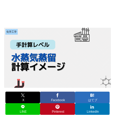
化学工学
X
Facebook
はてブ
LINE
Pinterest
LinkedIn