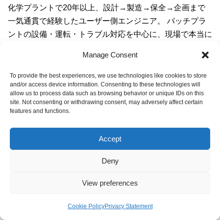
化学プラントで20年以上、設計→製造→保全→企画まで
一気通貫で経験したユーザー側エンジニア。 バッチプラ
ントの設備・運転・トラブル対応を中心に、現場で本当に
役立つ知識を発信しています。
→ 詳しいプロフィールは
Manage Consent
こちら
To provide the best experiences, we use technologies like cookies to store
and/or access device information. Consenting to these technologies will
allow us to process data such as browsing behavior or unique IDs on this
スポンサーリンク
site. Not consenting or withdrawing consent, may adversely affect certain
features and functions.
Accept
Deny
View preferences
Cookie Policy
Privacy Statement
メニュー
ホーム
検索
トップ