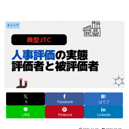
キャリア
X
Facebook
はてブ
LINE
Pinterest
LinkedIn