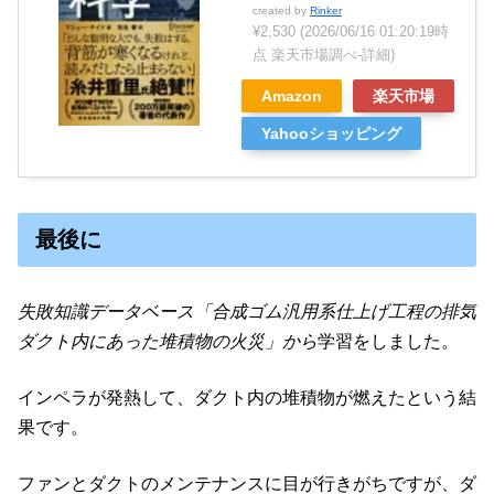
created by
Rinker
¥2,530
(2026/06/16 01:20:19時
点 楽天市場調べ-
詳細)
Amazon
楽天市場
Yahooショッピング
最後に
失敗知識データベース「合成ゴム汎用系仕上げ工程の排気
ダクト内にあった堆積物の火災」から
学習をしました。
インペラが発熱して、ダクト内の堆積物が燃えたという結
果です。
ファンとダクトのメンテナンスに目が行きがちですが、ダ