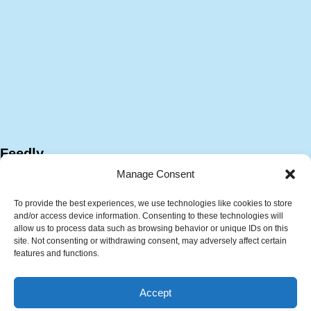
Feedly
Manage Consent
To provide the best experiences, we use technologies like cookies to store
and/or access device information. Consenting to these technologies will
allow us to process data such as browsing behavior or unique IDs on this
site. Not consenting or withdrawing consent, may adversely affect certain
features and functions.
サイトマップ
プラント技術資料
Accept
計算ツール
技術・キャリア相談サービス