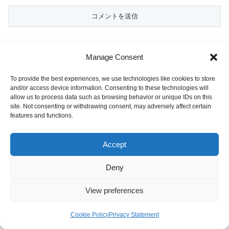
クリックしてね！
Manage Consent
To provide the best experiences, we use technologies like cookies to store
化学ランキング
and/or access device information. Consenting to these technologies will
allow us to process data such as browsing behavior or unique IDs on this
site. Not consenting or withdrawing consent, may adversely affect certain
ホーム
その他
働き方
features and functions.
Accept
Deny
書いている人：ねおにーーと
ユーザー系化学プラントエンジニア（バッチ中
View preferences
心）
40代後半の男性。
Cookie Policy
Privacy Statement
メニュー
ホーム
検索
トップ