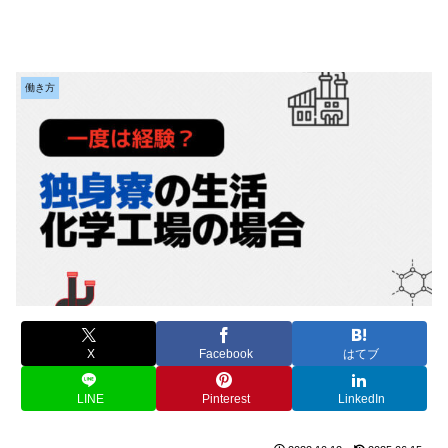
働き方
X
Facebook
はてブ
LINE
Pinterest
LinkedIn