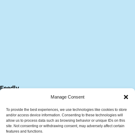
Feedly
Manage Consent
To provide the best experiences, we use technologies like cookies to store
and/or access device information. Consenting to these technologies will
allow us to process data such as browsing behavior or unique IDs on this
site. Not consenting or withdrawing consent, may adversely affect certain
features and functions.