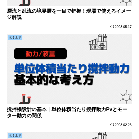
層流と乱流の境界層を一目で把握！現場で使えるイメー
ジ解説
2023.05.17
化学工学
撹拌機設計の基本｜単位体積当たり撹拌動力Pvとモー
ター動力の関係
2023.02.23
化学工学