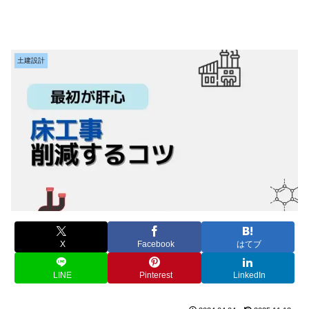
土建設計
X
Facebook
はてブ
LINE
Pinterest
LinkedIn