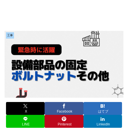
工事
X
Facebook
はてブ
LINE
Pinterest
LinkedIn