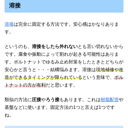
溶接
溶接
は完全に固定する方法です。安心感はかなりありま
す。
というのも、
溶接をしたら外れない
とも言い切れないから
です。腐食や振動によって割れが起きる可能性はありま
す。ボルトナットでゆるみ止め対策をしたときとどちらが
安心かと言うと・・・結構悩みます。溶接は
現地補修や改
造ができるタイミングが限られている
という意味で、
ボル
トナットの方が有利
だと思います。
類似の方法に
圧接
や
ろう接
もあります。これは
樹脂配管
や
基盤などに使います。固定方法の1つと言えば1つです
ね。