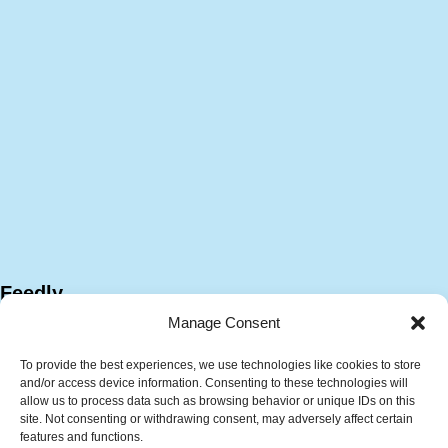
Feedly
Manage Consent
To provide the best experiences, we use technologies like cookies to store
and/or access device information. Consenting to these technologies will
allow us to process data such as browsing behavior or unique IDs on this
site. Not consenting or withdrawing consent, may adversely affect certain
features and functions.