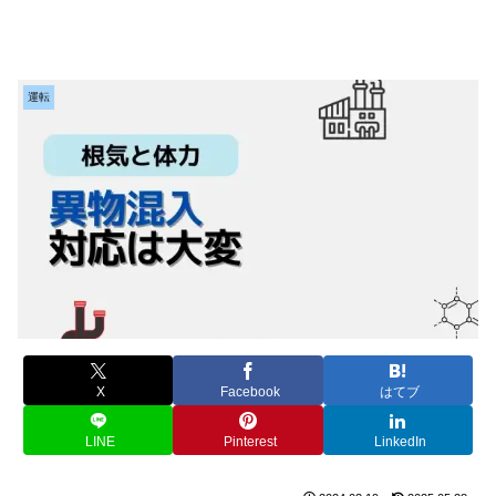
運転
X
Facebook
はてブ
LINE
Pinterest
LinkedIn