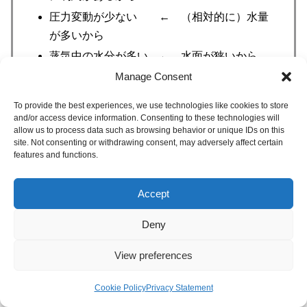
圧力変動が少ない ← （相対的に）水量
が多いから
蒸気中の水分が多い ← 水面が狭いから
点検整備がしにくい ← サイズが小さいか
Manage Consent
ら
To provide the best experiences, we use technologies like cookies to store
and/or access device information. Consenting to these technologies will
allow us to process data such as browsing behavior or unique IDs on this
site. Not consenting or withdrawing consent, may adversely affect certain
features and functions.
立てボイラーは
水を貯める
胴径が大きい
ことが本質的な問
題です。
Accept
胴径が大きいと、同じ圧力でも引張応力が強くなります。
Deny
これは設備の
強度が弱く
なることを意味します。
View preferences
ボイラーは圧力の高い蒸気を供給できる方が高性能であり
ながら、高い圧力を供給するために胴径という設備寸法に
Cookie Policy
Privacy Statement
メニュー
ホーム
検索
トップ
大きな制約を課せられるのが、立ボイラーの宿命です。