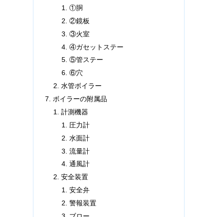
①胴
②鏡板
③火室
④ガセットステー
⑤管ステー
⑥穴
水管ボイラー
ボイラーの附属品
計測機器
圧力計
水面計
流量計
通風計
安全装置
安全弁
警報装置
ブロー