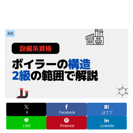
資格
X
Facebook
はてブ
LINE
Pinterest
LinkedIn