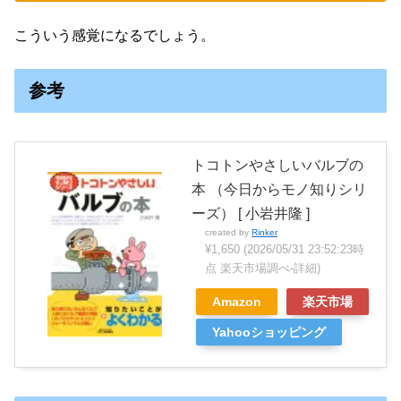
こういう感覚になるでしょう。
参考
トコトンやさしいバルブの
本 （今日からモノ知りシリ
ーズ） [ 小岩井隆 ]
created by
Rinker
¥1,650
(2026/05/31 23:52:23時
点 楽天市場調べ-
詳細)
Amazon
楽天市場
Yahooショッピング