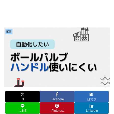
配管
X
Facebook
はてブ
LINE
Pinterest
LinkedIn