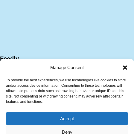
Feedly
Manage Consent
To provide the best experiences, we use technologies like cookies to store
and/or access device information. Consenting to these technologies will
allow us to process data such as browsing behavior or unique IDs on this
site. Not consenting or withdrawing consent, may adversely affect certain
features and functions.
サイトマップ
プラント技術資料
Accept
計算ツール
技術・キャリア相談サービス
中文 (中国)
English
Deny