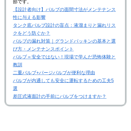
部です。
【設計者向け】バルブの面間寸法がメンテナンス
性に与える影響
タンク底バルブ設計の盲点：液溜まりと漏れリス
クをどう防ぐか？
バルブの漏れ対策｜グランドパッキンの基本と選
び方・メンテナンスポイント
バルブ＝安全ではない！現場で学んだ恐怖体験と
教訓
二重バルブ+パージバルブが便利な理由
バルブが内通しても安全に運転するための工夫5
選
差圧式液面計の手前にバルブをつけますか？