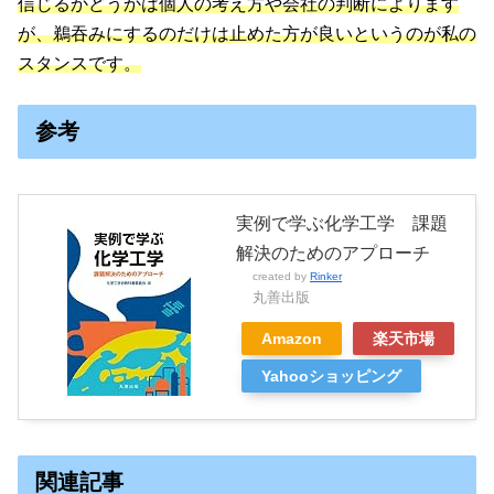
信じるかどうかは個人の考え方や会社の判断によります
が、鵜吞みにするのだけは止めた方が良いというのが私の
スタンスです。
参考
実例で学ぶ化学工学 課題
解決のためのアプローチ
created by
Rinker
丸善出版
Amazon
楽天市場
Yahooショッピング
関連記事