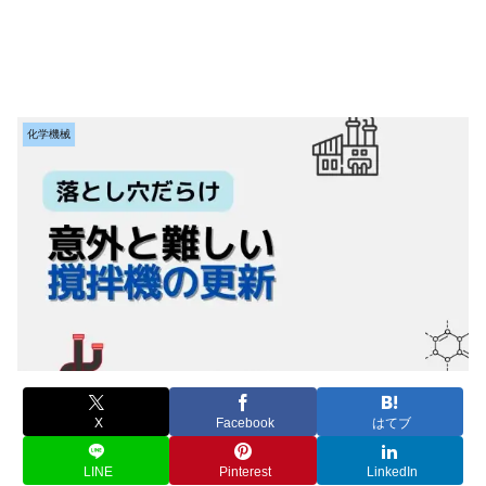
化学機械
X
Facebook
はてブ
LINE
Pinterest
LinkedIn