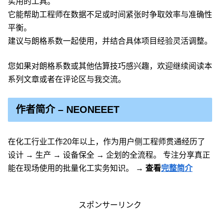
实用的工具。
它能帮助工程师在数据不足或时间紧张时争取效率与准确性
平衡。
建议与朗格系数一起使用，并结合具体项目经验灵活调整。
您如果对朗格系数或其他估算技巧感兴趣，欢迎继续阅读本
系列文章或者在评论区与我交流。
作者简介 – NEONEEET
在化工行业工作20年以上，作为用户侧工程师贯通经历了
设计 → 生产 → 设备保全 → 企划的全流程。 专注分享真正
能在现场使用的批量化工实务知识。
→ 查看
完整简介
スポンサーリンク