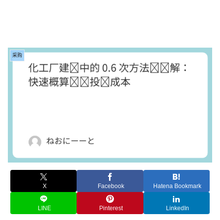
采购
X
Facebook
Hatena Bookmark
LINE
Pinterest
LinkedIn