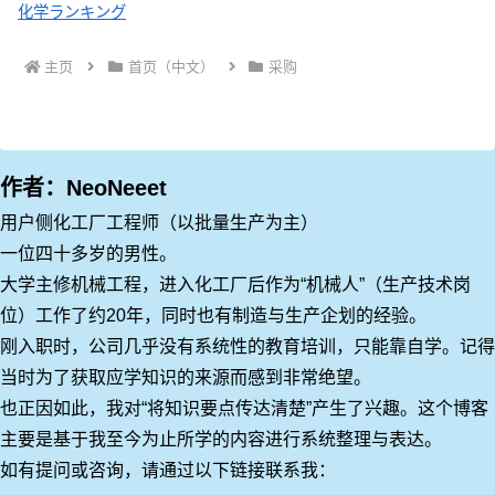
化学ランキング
主页
首页（中文）
采购
作者：NeoNeeet
用户侧化工厂工程师（以批量生产为主）
一位四十多岁的男性。
大学主修机械工程，进入化工厂后作为“机械人”（生产技术岗
位）工作了约20年，同时也有制造与生产企划的经验。
刚入职时，公司几乎没有系统性的教育培训，只能靠自学。记得
当时为了获取应学知识的来源而感到非常绝望。
也正因如此，我对“将知识要点传达清楚”产生了兴趣。这个博客
主要是基于我至今为止所学的内容进行系统整理与表达。
如有提问或咨询，请通过以下链接联系我：