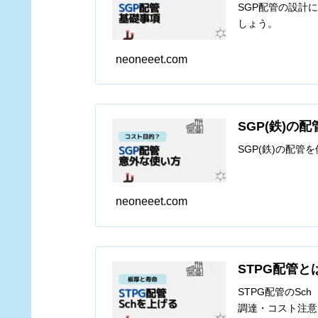
SGP配管の設計
しょう。
neoneeet.com
SGP(鉄)
SGP(鉄)の配
neoneeet.com
STPG配管と
STPG配管のSc
調達・コスト注意