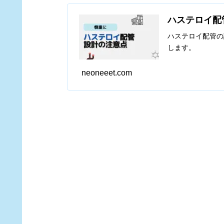
ハステロイ配
ハステロイ配管の
します。
neoneeet.com