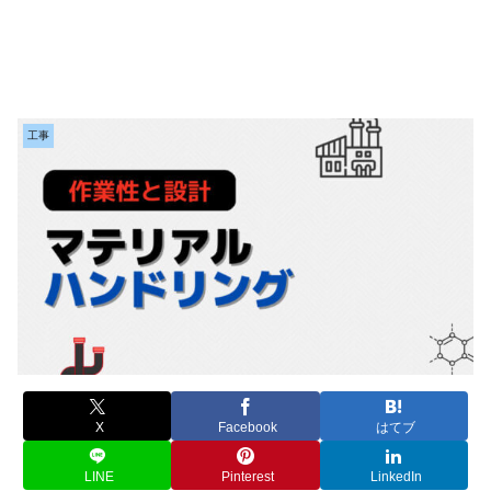
工事
X
Facebook
はてブ
LINE
Pinterest
LinkedIn