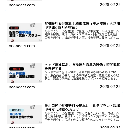
2026.02.22
neoneeet.com
配管設計を効率化！標準流速（平均流速）の活用
で迅速な設計が可能に
化学プラントの配管設計で役立つ標準流速（平均流速）の
知識を解説。液体・気体・スラリー・同伴気体ごとの設計
目安を紹介し、設計効率化と圧力損失管理に役立つポイン
トをまとめています。
2026.02.23
neoneeet.com
ヘッド送液における流速と流量の関係：時間変化
を理解する
ヘッド送液における流速と流量の関係を初心者向けに解
説。液面高さの変化による時間的な流速・流量の変化を理
解し、安全で効率的な送液運転のポイントを紹介します。
2026.02.22
neoneeet.com
最小口径で配管設計を簡単に｜化学プラント現場
で役立つ標準化のコツ
化学プラントの配管設計で知っておきたい「最小口径」の
考え方を解説。液抜き・サンプリング・滴下ラインへの適
用例を紹介し、現場で役立つ標準化のコツをわかりやすく
まとめました。
2026.02.22
neoneeet.com