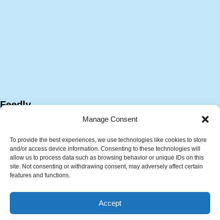
Feedly
Manage Consent
To provide the best experiences, we use technologies like cookies to store
and/or access device information. Consenting to these technologies will
allow us to process data such as browsing behavior or unique IDs on this
site. Not consenting or withdrawing consent, may adversely affect certain
features and functions.
サイトマップ
プラント技術資料
Accept
計算ツール
技術・キャリア相談サービス