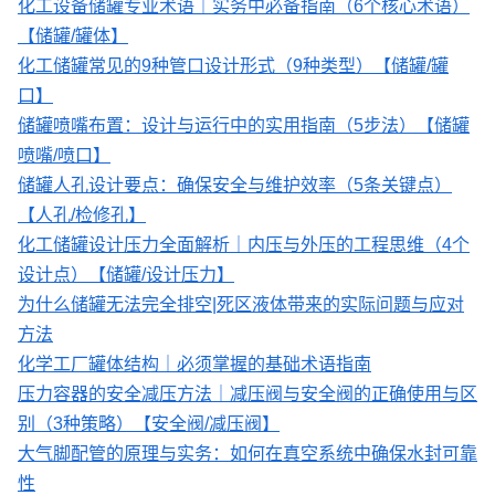
化工设备储罐专业术语｜实务中必备指南（6个核心术语）
【储罐/罐体】
化工储罐常见的9种管口设计形式（9种类型）【储罐/罐
口】
储罐喷嘴布置：设计与运行中的实用指南（5步法）【储罐
喷嘴/喷口】
储罐人孔设计要点：确保安全与维护效率（5条关键点）
【人孔/检修孔】
化工储罐设计压力全面解析｜内压与外压的工程思维（4个
设计点）【储罐/设计压力】
为什么储罐无法完全排空|死区液体带来的实际问题与应对
方法
化学工厂罐体结构｜必须掌握的基础术语指南
压力容器的安全减压方法｜减压阀与安全阀的正确使用与区
别（3种策略）【安全阀/减压阀】
大气脚配管的原理与实务：如何在真空系统中确保水封可靠
性