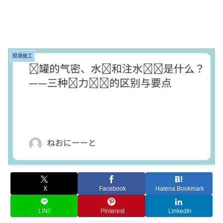
现场施工
X
Facebook
Hatena Bookmark
LINE
Pinterest
LinkedIn