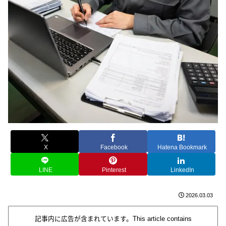
X
Facebook
Hatena Bookmark
LINE
Pinterest
LinkedIn
2026.03.03
記事内に広告が含まれています。This article contains