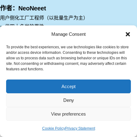
作者：NeoNeeet
用户侧化工厂工程师（以批量生产为主）
一位四十多岁的男性。
Manage Consent
大学主修机械工程，进入化工厂后作为“机械人”（生产技术岗
位）工作了约20年，同时也有制造与生产企划的经验。
To provide the best experiences, we use technologies like cookies to store
刚入职时，公司几乎没有系统性的教育培训，只能靠自学。记得
and/or access device information. Consenting to these technologies will
allow us to process data such as browsing behavior or unique IDs on this
当时为了获取应学知识的来源而感到非常绝望。
site. Not consenting or withdrawing consent, may adversely affect certain
也正因如此，我对“将知识要点传达清楚”产生了兴趣。这个博客
features and functions.
主要是基于我至今为止所学的内容进行系统整理与表达。
如有提问或咨询，请通过以下链接联系我：
Accept
Deny
View preferences
Cookie Policy
Privacy Statement
菜单
主页
搜索
顶部