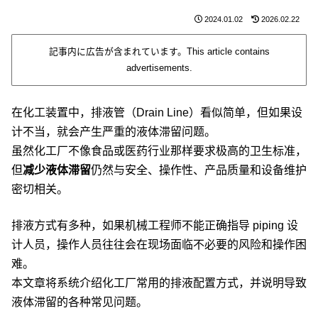
2024.01.02
2026.02.22
記事内に広告が含まれています。This article contains
advertisements.
在化工装置中，排液管（Drain Line）看似简单，但如果设
计不当，就会产生严重的液体滞留问题。
虽然化工厂不像食品或医药行业那样要求极高的卫生标准，
但
减少液体滞留
仍然与安全、操作性、产品质量和设备维护
密切相关。
排液方式有多种，如果机械工程师不能正确指导 piping 设
计人员，操作人员往往会在现场面临不必要的风险和操作困
难。
本文章将系统介绍化工厂常用的排液配置方式，并说明导致
液体滞留的各种常见问题。