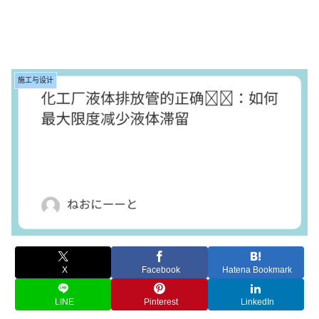
施工与设计
X
Facebook
Hatena Bookmark
LINE
Pinterest
LinkedIn