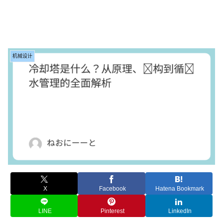
机械设计
X
Facebook
Hatena Bookmark
LINE
Pinterest
LinkedIn