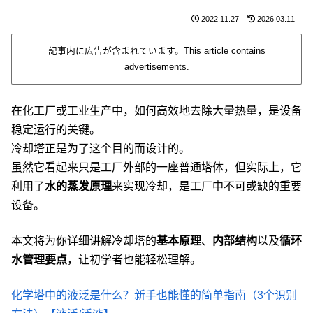
2022.11.27
2026.03.11
記事内に広告が含まれています。This article contains
advertisements.
在化工厂或工业生产中，如何高效地去除大量热量，是设备
稳定运行的关键。
冷却塔正是为了这个目的而设计的。
虽然它看起来只是工厂外部的一座普通塔体，但实际上，它
利用了
水的蒸发原理
来实现冷却，是工厂中不可或缺的重要
设备。
本文将为你详细讲解冷却塔的
基本原理
、
内部结构
以及
循环
水管理要点
，让初学者也能轻松理解。
化学塔中的液泛是什么？新手也能懂的简单指南（3个识别