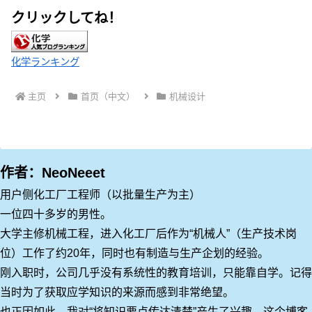
クリックしてね！
化学ランキング
主页
首页（中文）
机械设计
作者：NeoNeeet
用户侧化工厂工程师（以批量生产为主）
一位四十多岁的男性。
大学主修机械工程，进入化工厂后作为“机械人”（生产技术岗
位）工作了约20年，同时也有制造与生产企划的经验。
刚入职时，公司几乎没有系统性的教育培训，只能靠自学。记得
当时为了获取应学知识的来源而感到非常绝望。
也正因如此，我对“将知识要点传达清楚”产生了兴趣。这个博客