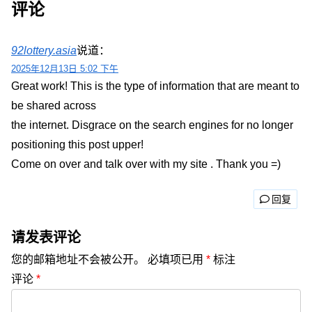
评论
92lottery.asia
说道：
2025年12月13日 5:02 下午
Great work! This is the type of information that are meant to
be shared across
the internet. Disgrace on the search engines for no longer
positioning this post upper!
Come on over and talk over with my site . Thank you =)
回复
请发表评论
您的邮箱地址不会被公开。
必填项已用
*
标注
评论
*