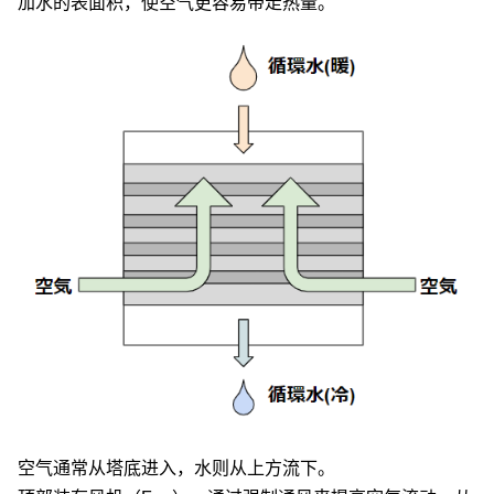
加水的表面积，使空气更容易带走热量。
空气通常从塔底进入，水则从上方流下。