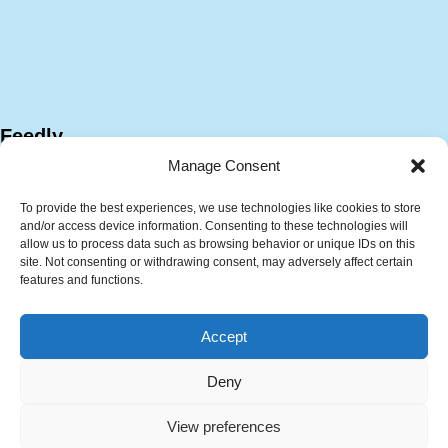
Feedly
Manage Consent
To provide the best experiences, we use technologies like cookies to store
and/or access device information. Consenting to these technologies will
allow us to process data such as browsing behavior or unique IDs on this
site. Not consenting or withdrawing consent, may adversely affect certain
features and functions.
サイトマップ
プラント技術資料
Accept
計算ツール
技術・キャリア相談サービス
日本語
English
Deny
한국어
自己紹介
View preferences
プライバシーポリシー