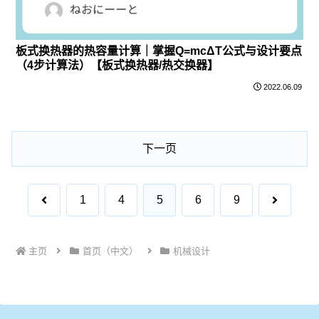
板式换热器的热容量计算｜掌握Q=mcΔT公式与设计要点
（4步计算法）【板式换热器/热交换器】
2022.06.09
下一页
上
下
1
4
5
6
9
一
一
主页
首页（中文）
机械设计
页
页