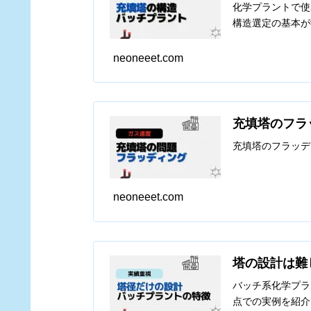
化学プラントで使
構造選定の基本が
neoneeet.com
充填塔のフラ
充填塔のフラッデ
neoneeet.com
塔の設計は難
バッチ系化学プラ
点での実例を紹介